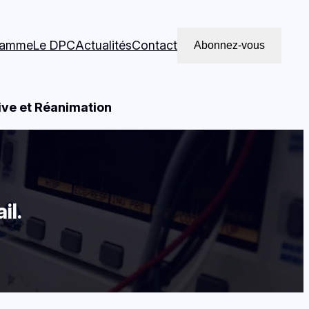
ramme
Le DPC
Actualités
Contact
Abonnez-vous
ive et Réanimation
il.