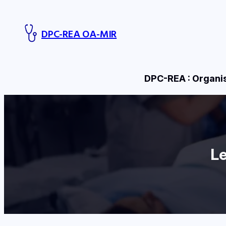
Aller
au
DPC-REA OA-MIR
contenu
DPC-REA : Organis
Le